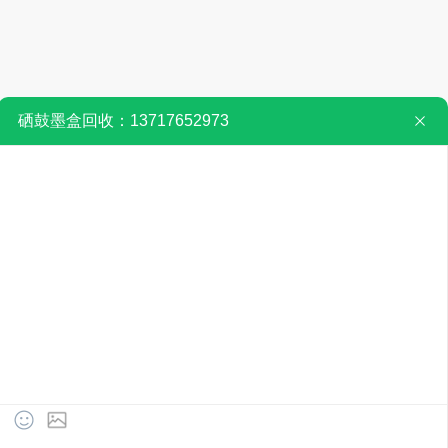
返回列表
们
联系我们
微 信：604330547‬
手 机：13717652973
电 话：13717652973