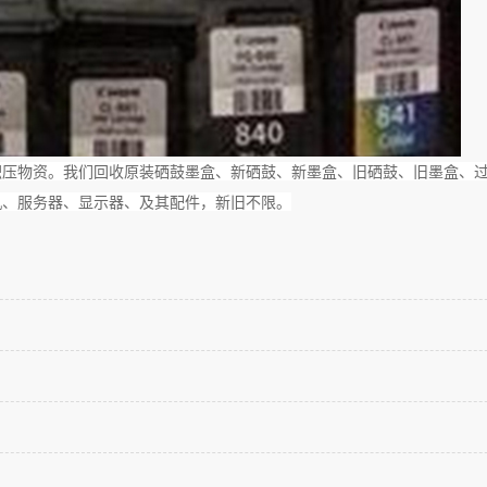
积压物资。我们回收原装硒鼓墨盒、新硒鼓、新墨盒、旧硒鼓、旧墨盒、
机、服务器、显示器、及其配件，新旧不限。